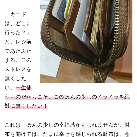
「カード
は、どこに
行った？」
と、レジ前
であたふた
する。この
ストレスを
無くした
い。
一生使
うものだからこそ、このほんの少しのイライラを絶
対に無くしたい！
これは、ほんの少しの幸福感かもしれませんが、財
布を開けては、たまに幸せを感じられる財布は、意