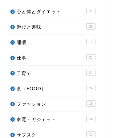
心と体とダイエット
31
遊びと趣味
26
睡眠
15
仕事
21
子育て
21
食（FOOD）
24
ファッション
18
家電・ガジェット
30
サブスク
15